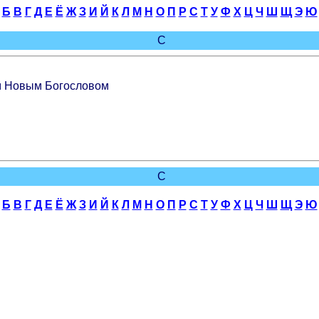
Б
В
Г
Д
Е
Ё
Ж
З
И
Й
К
Л
М
Н
О
П
Р
С
Т
У
Ф
Х
Ц
Ч
Ш
Щ
Э
Ю
С
м Новым Богословом
С
Б
В
Г
Д
Е
Ё
Ж
З
И
Й
К
Л
М
Н
О
П
Р
С
Т
У
Ф
Х
Ц
Ч
Ш
Щ
Э
Ю