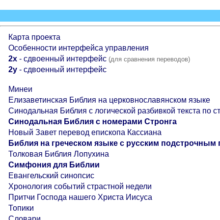
Карта проекта
Особенности интерфейса управления
2x
- сдвоенный интерфейс
(для сравнения переводов)
2y
- сдвоенный интерфейс
Минеи
Елизаветинская Библия на церковнославянском языке
Синодальная Библия с логической разбивкой текста по с
Синодальная Библия с номерами Стронга
Новый Завет перевод епископа Кассиана
Библия на греческом языке с русским подстрочным
Толковая Библия Лопухина
Симфония для Библии
Евангельский синопсис
Хронология событий страстной недели
Притчи Господа нашего Христа Иисуса
Топики
Словари