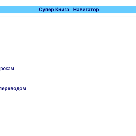
Супер Книга - Навигатор
трокам
 переводом